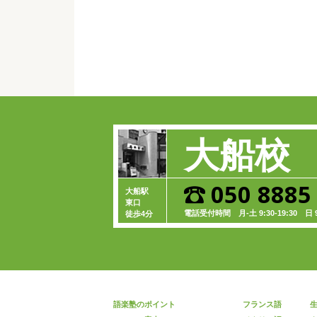
大船校
050 8885
大船駅
東口
電話受付時間
月-土 9:30-19:30
日 9:
徒歩4分
語楽塾のポイント
フランス語