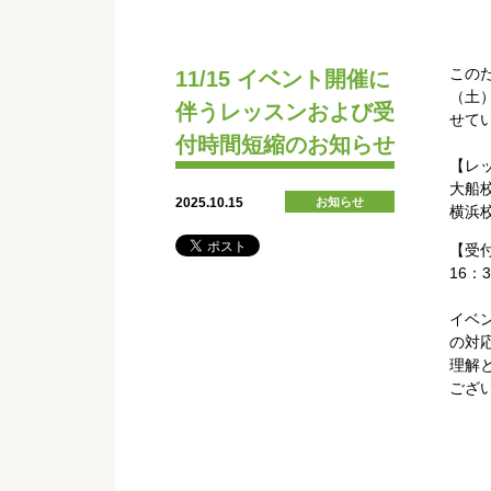
このた
11/15 イベント開催に
（土
伴うレッスンおよび受
せて
付時間短縮のお知らせ
【レ
大船校
2025.10.15
お知らせ
横浜校
【受
16：
イベ
の対
理解
ござ