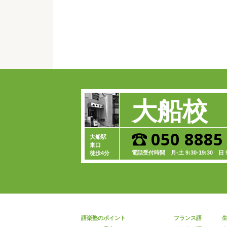
大船校
050 8885
大船駅
東口
電話受付時間
月-土 9:30-19:30
日 9:
徒歩4分
語楽塾のポイント
フランス語