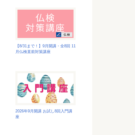
【8/31まで！】9月開講・全8回 11
月仏検直前対策講座
2026年9月開講 お試し8回入門講
座