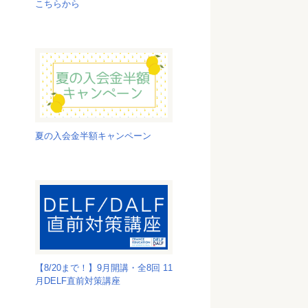
こちらから
夏の入会金半額キャンペーン
【8/20まで！】9月開講・全8回 11
月DELF直前対策講座