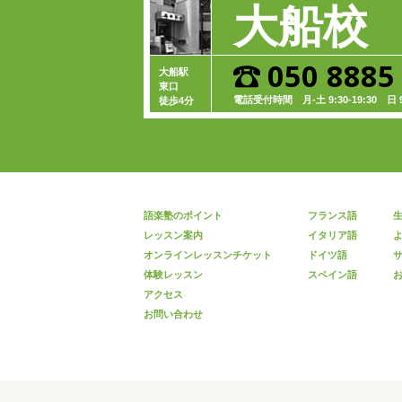
大船校
050 8885
大船駅
東口
電話受付時間
月-土 9:30-19:30
日 9:
徒歩4分
語楽塾のポイント
フランス語
レッスン案内
イタリア語
オンラインレッスンチケット
ドイツ語
体験レッスン
スペイン語
アクセス
お問い合わせ