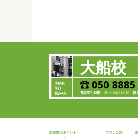
大船校
050 8885
大船駅
東口
電話受付時間
月-土 9:30-19:30
日 9:
徒歩4分
語楽塾のポイント
フランス語