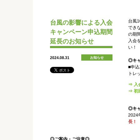
台風
台風の影響による入会
でき
キャンペーン申込期間
の期
延長のお知らせ
入会
い！
2024.08.31
お知らせ
◎キ
■申
トレ
⇒ 入
⇒ 
◎キ
202
長！
◎ご案内・ご注意◎